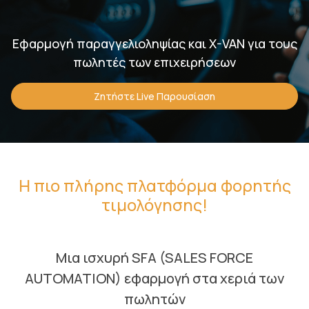
Εφαρμογή παραγγελιοληψίας και X-VAN για τους
πωλητές των επιχειρήσεων
Ζητήστε Live Παρουσίαση
Η πιο πλήρης πλατφόρμα φορητής
τιμολόγησης!
Μια ισχυρή SFA (SALES FORCE
AUTOMATION) εφαρμογή στα χεριά των
πωλητών