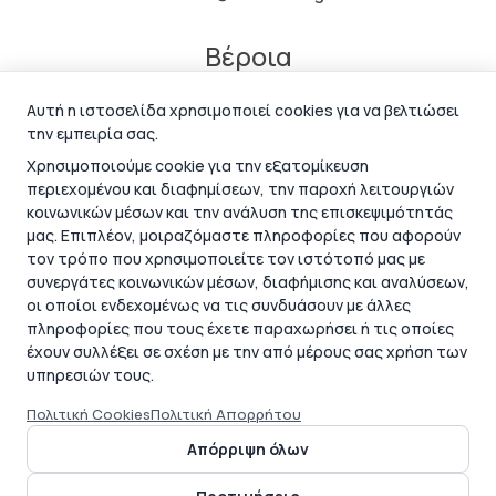
Βέροια
Κεντρικής 148
Αυτή η ιστοσελίδα χρησιμοποιεί cookies για να βελτιώσει
211 800 4182
την εμπειρία σας.
info@semantic.gr
Χρησιμοποιούμε cookie για την εξατομίκευση
περιεχομένου και διαφημίσεων, την παροχή λειτουργιών
κοινωνικών μέσων και την ανάλυση της επισκεψιμότητάς
μας. Επιπλέον, μοιραζόμαστε πληροφορίες που αφορούν
τον τρόπο που χρησιμοποιείτε τον ιστότοπό μας με
συνεργάτες κοινωνικών μέσων, διαφήμισης και αναλύσεων,
οι οποίοι ενδεχομένως να τις συνδυάσουν με άλλες
πληροφορίες που τους έχετε παραχωρήσει ή τις οποίες
έχουν συλλέξει σε σχέση με την από μέρους σας χρήση των
υπηρεσιών τους.
Πολιτική Cookies
Πολιτική Απορρήτου
Απόρριψη όλων
Γενικοί & Ειδικοί όροι χρήσης |
GDPR | Cookies | Δήλωση
Απορρήτου | Πολιτικές ISO
•
Τρόποι Πληρωμής